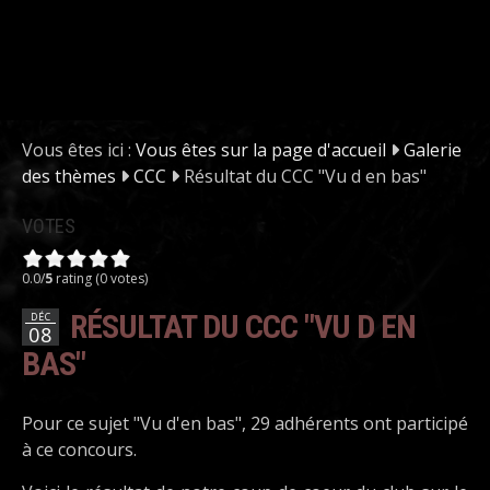
Vous êtes ici :
Vous êtes sur la page d'accueil
Galerie
des thèmes
CCC
Résultat du CCC "Vu d en bas"
VOTES
0.0/
5
rating (0 votes)
RÉSULTAT DU CCC "VU D EN
DÉC
08
BAS"
Pour ce sujet "Vu d'en bas", 29 adhérents ont participé
à ce concours.