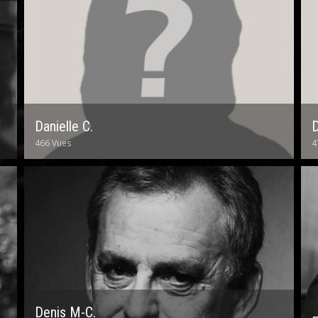
Danielle C.
D
466 Vues
4
Denis M-C.