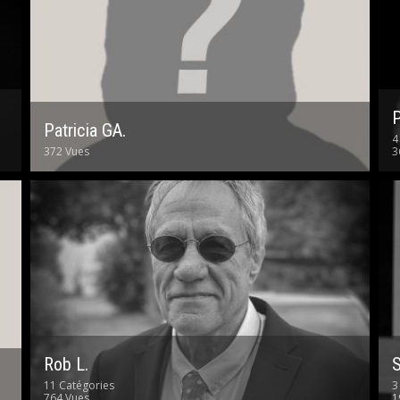
P
Patricia GA.
4
372 Vues
3
Rob L.
S
11 Catégories
3
764 Vues
1