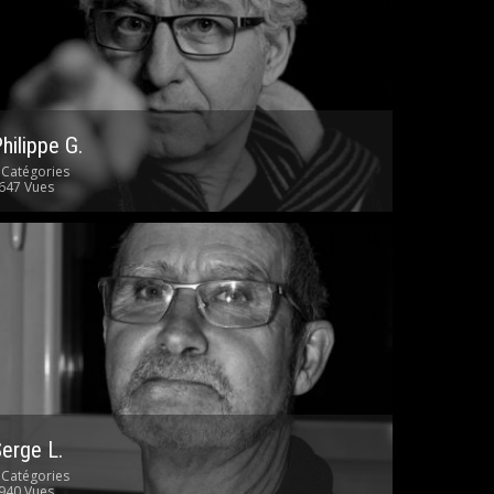
hilippe G.
 Catégories
647 Vues
erge L.
 Catégories
940 Vues