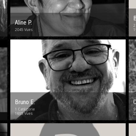
B
Aline P.
2
2045 Vues
1
Bruno E.
C
1 Catégorie
9
1615 Vues
2