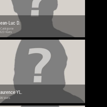
ean-Luc D.
 Catégorie
323 Vues
aurence YL.
98 Vues