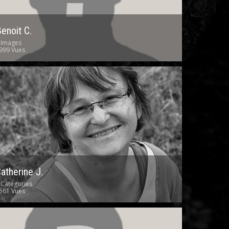
enoit C.
 Images
999 Vues
atherine J.
 Catégories
561 Vues