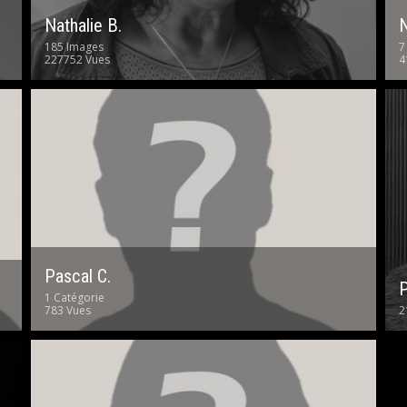
Nathalie B.
N
185 Images
7
227752 Vues
4
Pascal C.
P
1 Catégorie
783 Vues
2