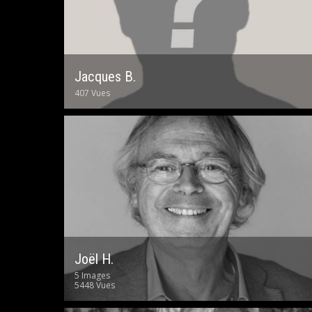
Jacques B.
407 Vues
Joël H.
5 Images
5448 Vues