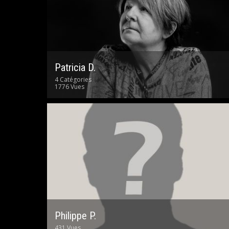
Patricia D.
4 Catégories
1776 Vues
Philippe P.
431 Vues