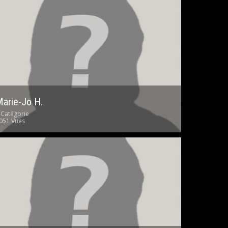
arie-Jo H.
 Catégorie
051 Vues