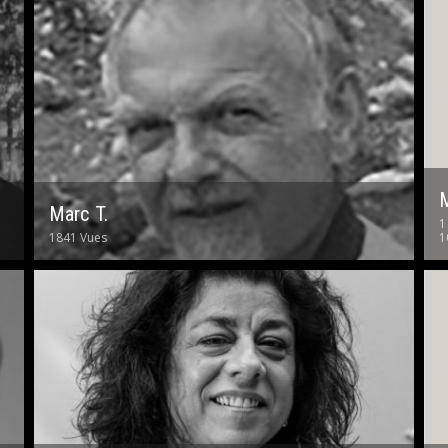
M
Marc T.
1
1841 Vues
1