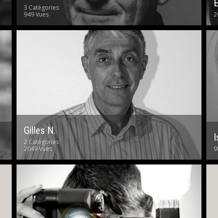
3 Catégories
949 Vues
2
Gilles N.
I
2 Catégories
2049 Vues
9