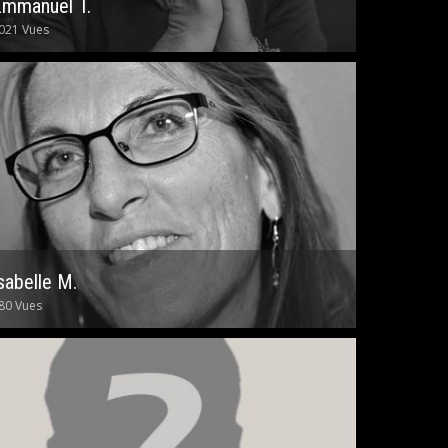
Emmanuel T.
021 Vues
sabelle M.
80 Vues