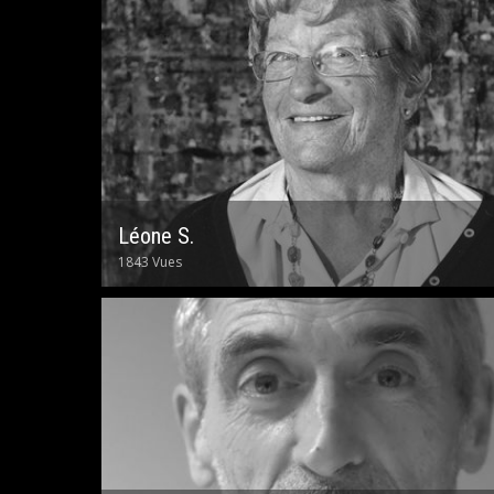
Léone S.
1843 Vues