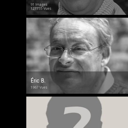
91 Images
127755 Vues
Éric B.
1967 Vues