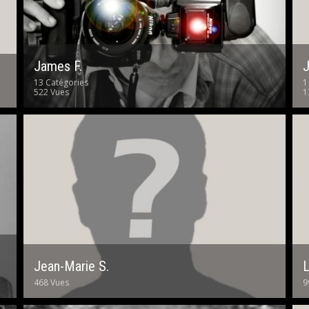
James F.
J
13 Catégories
1
522 Vues
1
Jean-Marie S.
L
468 Vues
9