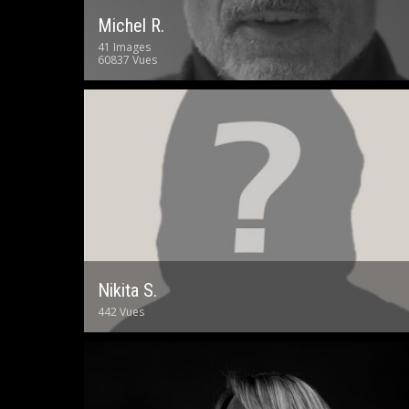
Michel R.
41 Images
60837 Vues
Nikita S.
442 Vues