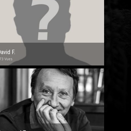
avid F.
73 Vues