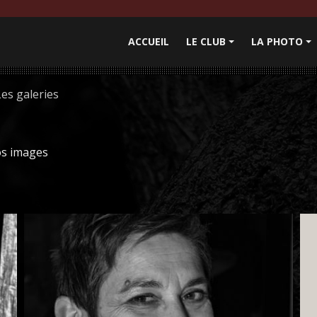
ACCUEIL
LE CLUB
LA PHOTO
+
+
Les galeries
os images