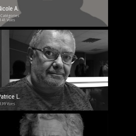
icole A.
 Catégories
141 Vues
atrice L.
139 Vues